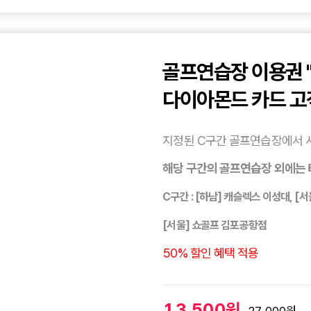
골프연습장 이용권 
다이아몬드 카드 고
지정된 C구간 골프연습장에서 
해당 구간의 골프연습장 외에는 
C구간 : [하남] 캐슬렉스 이성대, [
[서울] 쇼골프 김포공항점
50% 할인 혜택 적용
13,500원