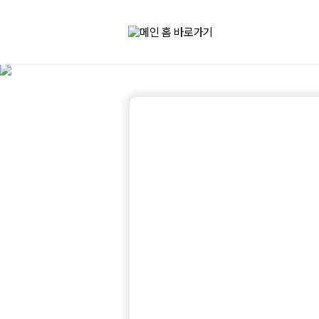
1
인
라
운
지
이
용
권