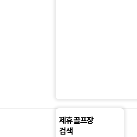
라
운
지
이
용
권
제휴 골프장
검색