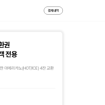
결제내역
교환권
객 전용
 아메리카노(HOT/ICE) 4잔 교환